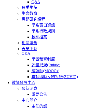
Q&A
夏季學院
生命教育
專題研究課程
學系窗口資訊
學系行政規則
教師檔案
相關法規
表單下載
Q&A
學習預警制度
評量尺規(Rubric)
磨課師(MOOCs)
雲端即時反饋系統(ZUVIO)
教師發展中心
最新消息
重要公告
中心簡介
主任的話