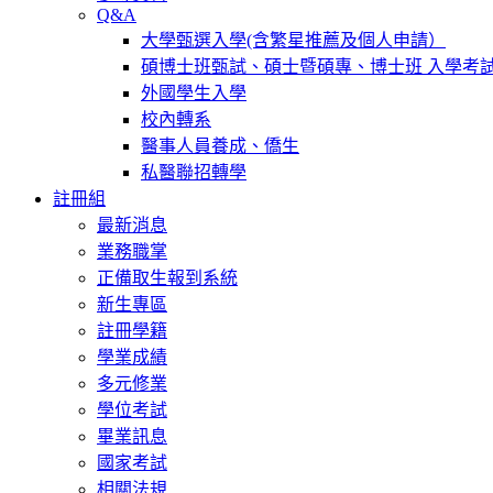
Q&A
大學甄選入學(含繁星推薦及個人申請）
碩博士班甄試、碩士暨碩專、博士班 入學考
外國學生入學
校內轉系
醫事人員養成、僑生
私醫聯招轉學
註冊組
最新消息
業務職掌
正備取生報到系統
新生專區
註冊學籍
學業成績
多元修業
學位考試
畢業訊息
國家考試
相關法規