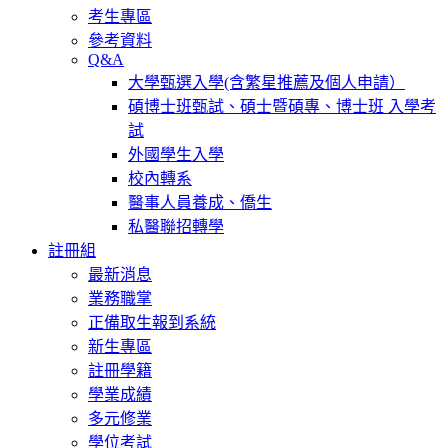
考生專區
參考資料
Q&A
大學甄選入學(含繁星推薦及個人申請）
碩博士班甄試、碩士暨碩專、博士班 入學考
試
外國學生入學
校內轉系
醫事人員養成、僑生
私醫聯招轉學
註冊組
最新消息
業務職掌
正備取生報到系統
新生專區
註冊學籍
學業成績
多元修業
學位考試