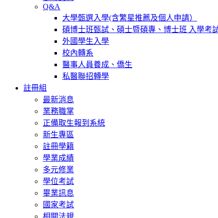
Q&A
大學甄選入學(含繁星推薦及個人申請）
碩博士班甄試、碩士暨碩專、博士班 入學考
外國學生入學
校內轉系
醫事人員養成、僑生
私醫聯招轉學
註冊組
最新消息
業務職掌
正備取生報到系統
新生專區
註冊學籍
學業成績
多元修業
學位考試
畢業訊息
國家考試
相關法規