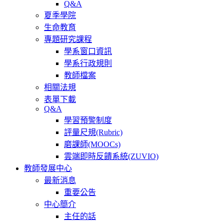
Q&A
夏季學院
生命教育
專題研究課程
學系窗口資訊
學系行政規則
教師檔案
相關法規
表單下載
Q&A
學習預警制度
評量尺規(Rubric)
磨課師(MOOCs)
雲端即時反饋系統(ZUVIO)
教師發展中心
最新消息
重要公告
中心簡介
主任的話