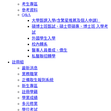
考生專區
參考資料
Q&A
大學甄選入學(含繁星推薦及個人申請）
碩博士班甄試、碩士暨碩專、博士班 入學考
試
外國學生入學
校內轉系
醫事人員養成、僑生
私醫聯招轉學
註冊組
最新消息
業務職掌
正備取生報到系統
新生專區
註冊學籍
學業成績
多元修業
學位考試