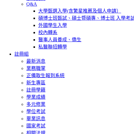
Q&A
大學甄選入學(含繁星推薦及個人申請）
碩博士班甄試、碩士暨碩專、博士班 入學考
外國學生入學
校內轉系
醫事人員養成、僑生
私醫聯招轉學
註冊組
最新消息
業務職掌
正備取生報到系統
新生專區
註冊學籍
學業成績
多元修業
學位考試
畢業訊息
國家考試
相關法規