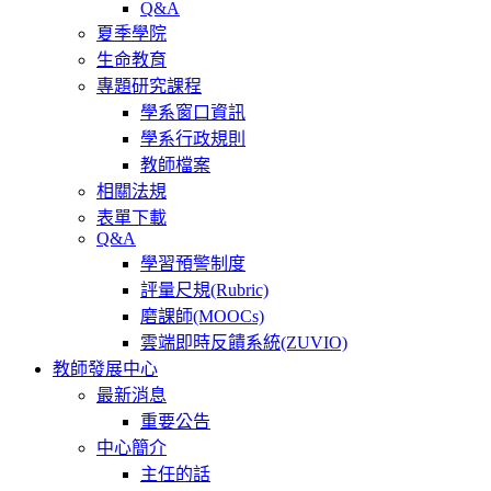
Q&A
夏季學院
生命教育
專題研究課程
學系窗口資訊
學系行政規則
教師檔案
相關法規
表單下載
Q&A
學習預警制度
評量尺規(Rubric)
磨課師(MOOCs)
雲端即時反饋系統(ZUVIO)
教師發展中心
最新消息
重要公告
中心簡介
主任的話