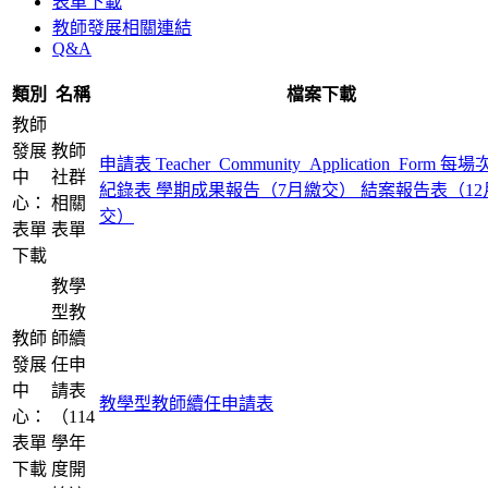
表單下載
教師發展相關連結
Q&A
類別
名稱
檔案下載
教師
發展
教師
申請表
Teacher_Community_Application_Form
每場
中
社群
紀錄表
學期成果報告（7月繳交）
結案報告表（12
心：
相關
交）
表單
表單
下載
教學
型教
教師
師續
發展
任申
中
請表
教學型教師續任申請表
心：
（114
表單
學年
下載
度開