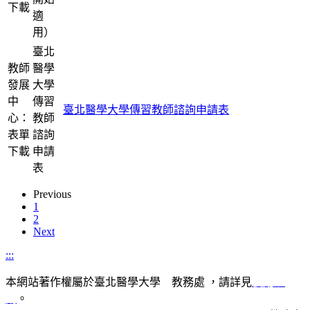
下載
適
用）
臺北
教師
醫學
發展
大學
中
傳習
臺北醫學大學傳習教師諮詢申請表
心：
教師
表單
諮詢
下載
申請
表
Previous
1
2
Next
:::
本網站著作權屬於臺北醫學大學 教務處 ，請詳見
使用規
則
。