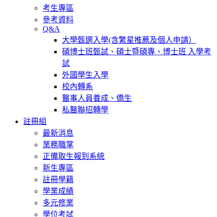
考生專區
參考資料
Q&A
大學甄選入學(含繁星推薦及個人申請）
碩博士班甄試、碩士暨碩專、博士班 入學考
試
外國學生入學
校內轉系
醫事人員養成、僑生
私醫聯招轉學
註冊組
最新消息
業務職掌
正備取生報到系統
新生專區
註冊學籍
學業成績
多元修業
學位考試