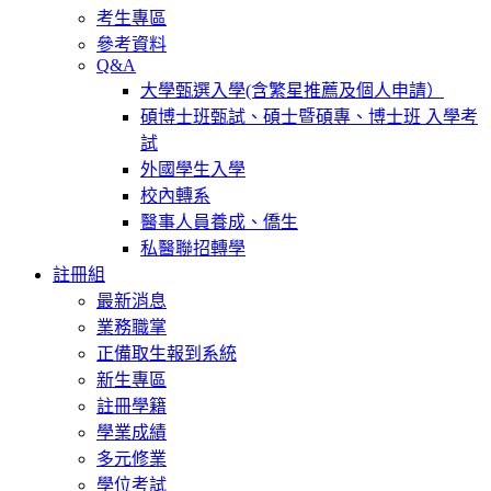
考生專區
參考資料
Q&A
大學甄選入學(含繁星推薦及個人申請）
碩博士班甄試、碩士暨碩專、博士班 入學考
試
外國學生入學
校內轉系
醫事人員養成、僑生
私醫聯招轉學
註冊組
最新消息
業務職掌
正備取生報到系統
新生專區
註冊學籍
學業成績
多元修業
學位考試