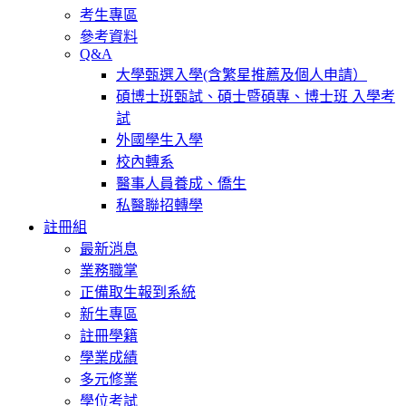
考生專區
參考資料
Q&A
大學甄選入學(含繁星推薦及個人申請）
碩博士班甄試、碩士暨碩專、博士班 入學考
試
外國學生入學
校內轉系
醫事人員養成、僑生
私醫聯招轉學
註冊組
最新消息
業務職掌
正備取生報到系統
新生專區
註冊學籍
學業成績
多元修業
學位考試