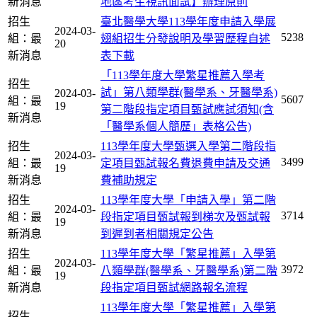
新消息
地區考生視訊面試】辦理原則
招生
臺北醫學大學113學年度申請入學展
2024-03-
5238
組：最
翅組招生分發說明及學習歷程自述
20
新消息
表下載
「113學年度大學繁星推薦入學考
招生
試」第八類學群(醫學系、牙醫學系)
2024-03-
5607
組：最
19
第二階段指定項目甄試應試須知(含
新消息
「醫學系個人簡歷」表格公告)
招生
113學年度大學甄選入學第二階段指
2024-03-
3499
組：最
定項目甄試報名費退費申請及交通
19
新消息
費補助規定
招生
113學年度大學「申請入學」第二階
2024-03-
3714
組：最
段指定項目甄試報到梯次及甄試報
19
新消息
到遲到者相關規定公告
招生
113學年度大學「繁星推薦」入學第
2024-03-
3972
組：最
八類學群(醫學系、牙醫學系)第二階
19
新消息
段指定項目甄試網路報名流程
113學年度大學「繁星推薦」入學第
招生