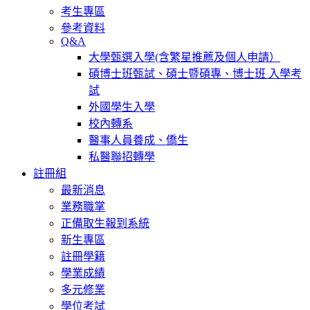
考生專區
參考資料
Q&A
大學甄選入學(含繁星推薦及個人申請）
碩博士班甄試、碩士暨碩專、博士班 入學考
試
外國學生入學
校內轉系
醫事人員養成、僑生
私醫聯招轉學
註冊組
最新消息
業務職掌
正備取生報到系統
新生專區
註冊學籍
學業成績
多元修業
學位考試