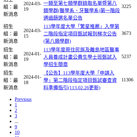
一類至第七類學群錄取名單暨第八
2024-03-
3225
組：最
19
類學群(醫學系、牙醫學系)第一階段
新消息
通過篩選名單公告
招生
113學年度大學「繁星推薦」入學第
2024-03-
3673
組：最
二階段指定項目甄試報到梯次公告
15
新消息
(第八類學群)
招生
113學年度原住民族及離島地區醫事
2024-01-
5237
組：最
人員養成計畫公費生學士班甄試入
19
新消息
學招生簡章
招生
【公告】113學年度大學「申請入
2024-01-
11306
組：最
學」第二階段指定項目甄試審查資
18
新消息
料準備指引(113.02.26更新)
Previous
1
2
3
...
9
10