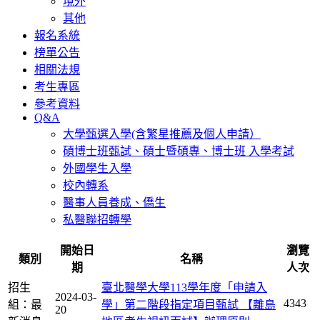
境外
其他
報名系統
榜單公告
相關法規
考生專區
參考資料
Q&A
大學甄選入學(含繁星推薦及個人申請）
碩博士班甄試、碩士暨碩專、博士班 入學考試
外國學生入學
校內轉系
醫事人員養成、僑生
私醫聯招轉學
開始日
瀏覽
類別
名稱
期
人次
招生
臺北醫學大學113學年度「申請入
2024-03-
4343
組：最
學」第二階段指定項目甄試 【離島
20