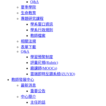
Q&A
夏季學院
生命教育
專題研究課程
學系窗口資訊
學系行政規則
教師檔案
相關法規
表單下載
Q&A
學習預警制度
評量尺規(Rubric)
磨課師(MOOCs)
雲端即時反饋系統(ZUVIO)
教師發展中心
最新消息
重要公告
中心簡介
主任的話