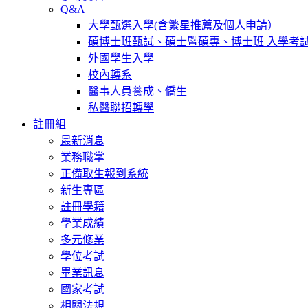
Q&A
大學甄選入學(含繁星推薦及個人申請）
碩博士班甄試、碩士暨碩專、博士班 入學考
外國學生入學
校內轉系
醫事人員養成、僑生
私醫聯招轉學
註冊組
最新消息
業務職掌
正備取生報到系統
新生專區
註冊學籍
學業成績
多元修業
學位考試
畢業訊息
國家考試
相關法規