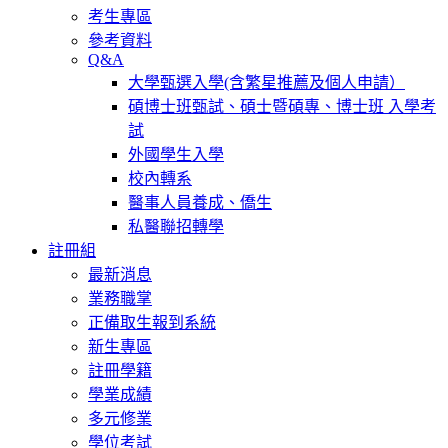
考生專區
參考資料
Q&A
大學甄選入學(含繁星推薦及個人申請）
碩博士班甄試、碩士暨碩專、博士班 入學考
試
外國學生入學
校內轉系
醫事人員養成、僑生
私醫聯招轉學
註冊組
最新消息
業務職掌
正備取生報到系統
新生專區
註冊學籍
學業成績
多元修業
學位考試