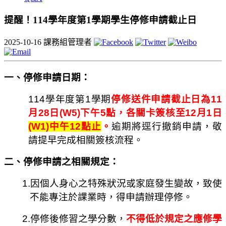
提醒！114學年度第1學期學生停修申請截止日
2025-10-16
課務組管理者
一、停修申請日期：
114
學年度第1學期
停修送件申請截止日為11
月28日(W5)下午5點，各關卡簽核至12月1日
(W1)
中午12點止
。
逾期將逕行撤銷申請，敬
請提早完成相關簽
核流程。
二、停修申請之相關規定：
1.
因個人身心之特殊狀況或家庭發生變故，致使
不能專注於課業時，得申請辦理停修。
2.
停修後修習之學分數，
不得低於規定之應修學