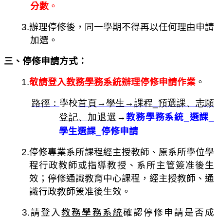
分數
。
3.
辦理停修後，同一學期
不得
再以任何理由申請
加選。
三、停修申請方式：
1.
敬請登入
教務學務系統
辦理停修申請作業
。
路徑：
學校
首頁→
學生→
課程_
預選課、志願
登記、加退選
→
教務學務系統_選課_
學生選課_停修申請
2.
停修專業系所課程經主授教師、原系所學位學
程行政教師或指導教授、系所主管簽准後生
效；停修通識教育中心課程，經主授教師、通
識行政教師簽准後生效。
3.
請登入
教務學務系統
確認停修申請是否成