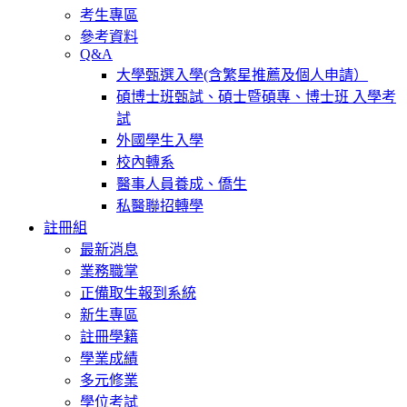
考生專區
參考資料
Q&A
大學甄選入學(含繁星推薦及個人申請）
碩博士班甄試、碩士暨碩專、博士班 入學考
試
外國學生入學
校內轉系
醫事人員養成、僑生
私醫聯招轉學
註冊組
最新消息
業務職掌
正備取生報到系統
新生專區
註冊學籍
學業成績
多元修業
學位考試