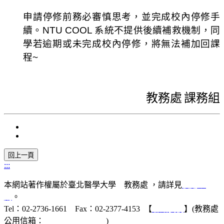
申請停修前務必審慎思考，並完成校內停修手
續。NTU COOL 系統不提供後續補救機制，同
學若逾期或未完成校內停修，將無法補加回課
程~
教務處
課務組
:::
本網站著作權屬於臺北醫學大學 教務處 ，請詳見
使用規
則
。
Tel：02-2736-1661 Fax：02-2377-4153 【
聯絡我們
】(教務處
公用信箱：
acad@tmu.edu.tw
)