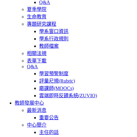
Q&A
夏季學院
生命教育
專題研究課程
學系窗口資訊
學系行政規則
教師檔案
相關法規
表單下載
Q&A
學習預警制度
評量尺規(Rubric)
磨課師(MOOCs)
雲端即時反饋系統(ZUVIO)
教師發展中心
最新消息
重要公告
中心簡介
主任的話