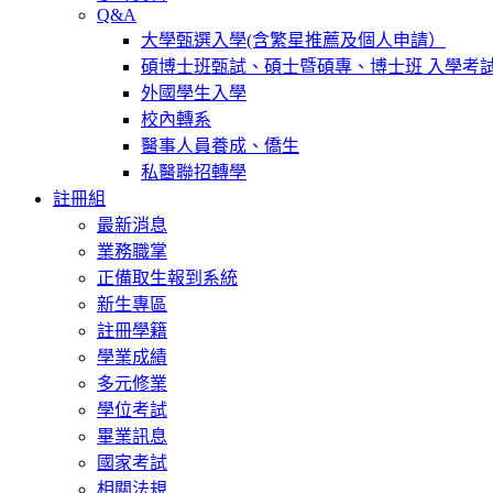
Q&A
大學甄選入學(含繁星推薦及個人申請）
碩博士班甄試、碩士暨碩專、博士班 入學考
外國學生入學
校內轉系
醫事人員養成、僑生
私醫聯招轉學
註冊組
最新消息
業務職掌
正備取生報到系統
新生專區
註冊學籍
學業成績
多元修業
學位考試
畢業訊息
國家考試
相關法規