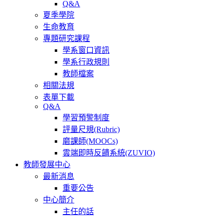
Q&A
夏季學院
生命教育
專題研究課程
學系窗口資訊
學系行政規則
教師檔案
相關法規
表單下載
Q&A
學習預警制度
評量尺規(Rubric)
磨課師(MOOCs)
雲端即時反饋系統(ZUVIO)
教師發展中心
最新消息
重要公告
中心簡介
主任的話