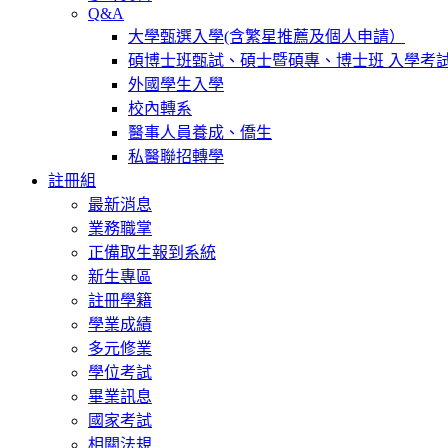
Q&A
大學甄選入學(含繁星推薦及個人申請）
碩博士班甄試、碩士暨碩專、博士班 入學考
外國學生入學
校內轉系
醫事人員養成、僑生
私醫聯招轉學
註冊組
最新消息
業務職掌
正備取生報到系統
新生專區
註冊學籍
學業成績
多元修業
學位考試
畢業訊息
國家考試
相關法規