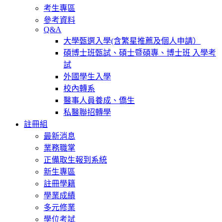
考生專區
參考資料
Q&A
大學甄選入學(含繁星推薦及個人申請）
碩博士班甄試、碩士暨碩專、博士班 入學考
試
外國學生入學
校內轉系
醫事人員養成、僑生
私醫聯招轉學
註冊組
最新消息
業務職掌
正備取生報到系統
新生專區
註冊學籍
學業成績
多元修業
學位考試