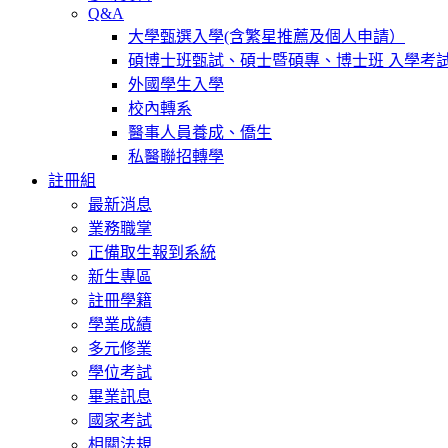
Q&A
大學甄選入學(含繁星推薦及個人申請）
碩博士班甄試、碩士暨碩專、博士班 入學考
外國學生入學
校內轉系
醫事人員養成、僑生
私醫聯招轉學
註冊組
最新消息
業務職掌
正備取生報到系統
新生專區
註冊學籍
學業成績
多元修業
學位考試
畢業訊息
國家考試
相關法規