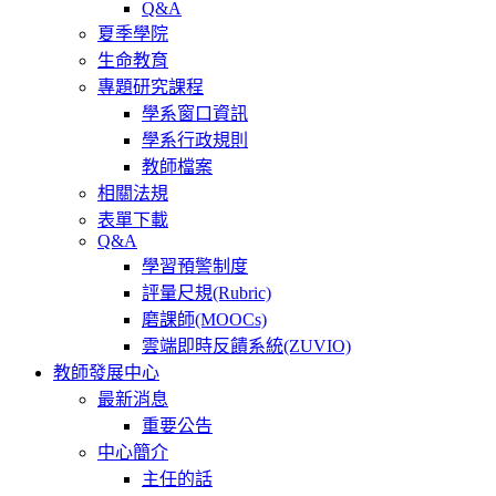
Q&A
夏季學院
生命教育
專題研究課程
學系窗口資訊
學系行政規則
教師檔案
相關法規
表單下載
Q&A
學習預警制度
評量尺規(Rubric)
磨課師(MOOCs)
雲端即時反饋系統(ZUVIO)
教師發展中心
最新消息
重要公告
中心簡介
主任的話