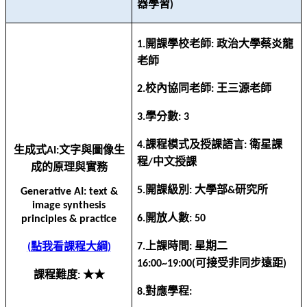
器學習
)
開課學校老師
政治大學蔡炎龍
1.
:
老師
校內協同老師
王三源老師
2.
:
學分數
3.
: 3
課程模式及授課語言
衛星課
4.
:
生成式
文字與圖像生
AI:
程
中文授課
/
成的原理與實務
開課級別
大學部
研究所
5.
:
&
Generative AI: text &
image synthesis
開放人數
6.
: 50
principles & practice
上課時間
星期二
點我看課程大綱
7.
:
(
)
可接受非同步遠距
16:00~19:00(
)
課程難度
★★
:
對應學程
8.
: