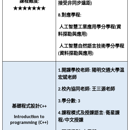
課程難度
:
接受非同步遠距
)
★★★★★★★
對應學程
8.
:
人工智慧工業應用學分學程
資
(
料探勘與應用
)
人工智慧自然語言技術學分學程
資料探勘與應用
(
)
開課學校老師
陽明交通大學温
1.
:
宏斌老師
校內協同老師
王三源老師
2.
:
學分數
3.
: 3
基礎程式設計
C++
課程模式及授課語言
衛星課
4.
:
Introduction to
程
中文授課
/
programming (C++)