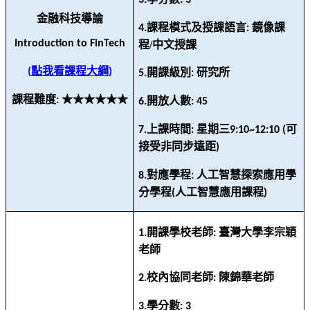
3.
: 3
金融科技導論
課程模式及授課語言
鏡像課
4.
:
Introduction to FinTech
程/中文授課
點我看課程大綱
(
)
開課級別
研究所
5.
:
課程難度
★★★★★★
:
開放人數
6.
: 45
上課時間
星期三
可
7.
:
9:10~12:10 (
接受非同步遠距
)
對應學程
人工智慧探索應用學
8.
:
分學程
人工智慧應用課程
(
)
開課學校老師
臺灣大學李宗穎
1.
:
老師
校內協同老師
陳錦華老師
2.
:
學分數
3.
: 3