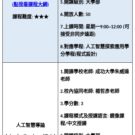
開課級別
大學部
5.
:
點我看課程大綱
(
)
開放人數
6.
: 50
課程難度
★★★
:
上課時間
星期一
可
7.
:
9:00~12:00 (
接受非同步遠距
)
對應學程
人工智慧探索應用學
8.
:
分學程
程式設計
(
)
開課學校老師
成功大學朱威達
1.
:
老師
校內協同老師
楊哲彥老師
2.
:
學分數
3.
: 3
課程模式及授課語言
鏡像課
4.
:
程
中文授課
/
人工智慧導論