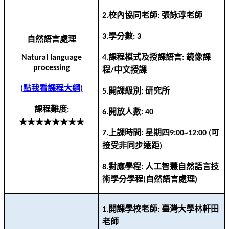
校內協同老師
張詠淳老師
2.
:
學分數
3.
: 3
自然語言處理
課程模式及授課語言
鏡像課
Natural language
4.
:
processing
程
中文授課
/
點我看課程大綱
(
)
開課級別
研究所
5.
:
課程難度
:
開放人數
6.
: 40
★★★★★★★★
上課時間
星期四
可
7.
:
9:00~12:00 (
接受非同步遠距
)
對應學程
人工智慧自然語言技
8.
:
術學分學程
自然語言處理
(
)
開課學校老師
臺灣大學林軒田
1.
:
老師