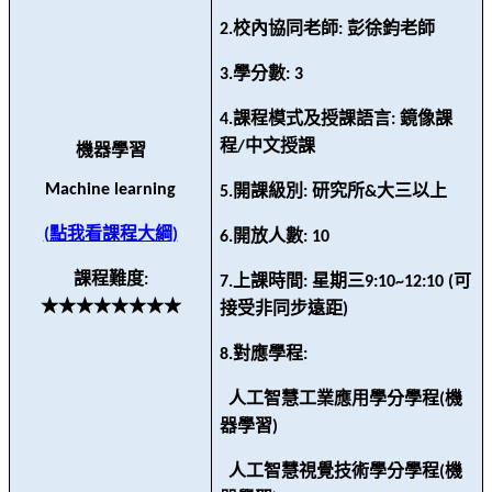
校內協同老師
彭徐鈞老師
2.
:
學分數
3.
: 3
課程模式及授課語言
鏡像課
4.
:
程
中文授課
/
機器學習
Machine learning
開課級別
研究所
大三以上
5.
:
&
點我看課程大綱
(
)
開放人數
6.
: 10
課程難度
:
上課時間
星期三
可
7.
:
9:10~12:10 (
★★★★★★★★
接受非同步遠距
)
對應學程
8.
:
人工智慧工業應用學分學程
機
(
器學習
)
人工智慧視覺技術學分學程
機
(