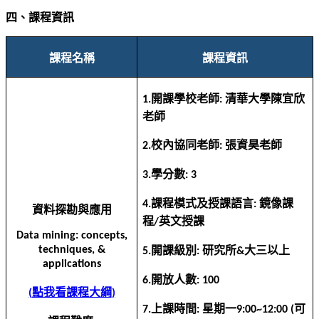
四、課程資訊
課程名稱
課程資訊
開課學校老師
清華大學陳宜欣
1.
:
老師
校內協同老師
張資昊老師
2.
:
學分數
3.
: 3
課程模式及授課語言
鏡像課
4.
:
資料探勘與應用
程
英文授課
/
Data mining: concepts,
techniques, &
開課級別
研究所
大三以上
5.
:
&
applications
開放人數
6.
: 100
點我看課程大綱
(
)
上課時間
星期一
可
7.
:
9:00~12:00 (