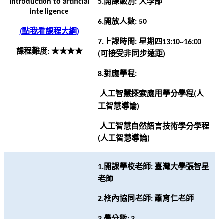
開課級別
大學部
Introduction to artificial
5.
:
intelligence
開放人數
6.
: 50
點我看課程大綱
(
)
上課時間
星期四
7.
:
13:10~16:00
課程難度
★★★★
:
可接受非同步遠距
(
)
對應學程
8.
:
人工智慧探索應用學分學程
人
(
工智慧導論
)
人工智慧自然語言技術學分學程
人工智慧導論
(
)
開課學校老師
臺灣大學張智星
1.
:
老師
校內協同老師
蕭育仁老師
2.
:
學分數