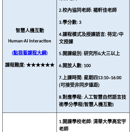
校內協同老師
楊軒佳老師
2.
:
學分數
3.
: 3
智慧人機互動
課程模式及授課語言
待定
中
4.
:
/
Human-AI interaction
文授課
點我看課程大綱
(
)
開課級別
研究所
大三以上
5.
:
&
課程難度
★★★★★★
:
開放人數
6.
: 100
上課時間
星期四
7.
:
13:10~16:00
可接受非同步遠距
(
)
對應學程
人工智慧自然語言技
8.
:
術學分學程
智慧人機互動
(
)
開課學校老師
清華大學高宏宇
1.
:
老師