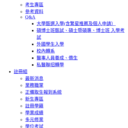
考生專區
參考資料
Q&A
大學甄選入學(含繁星推薦及個人申請）
碩博士班甄試、碩士暨碩專、博士班 入學考
試
外國學生入學
校內轉系
醫事人員養成、僑生
私醫聯招轉學
註冊組
最新消息
業務職掌
正備取生報到系統
新生專區
註冊學籍
學業成績
多元修業
學位考試