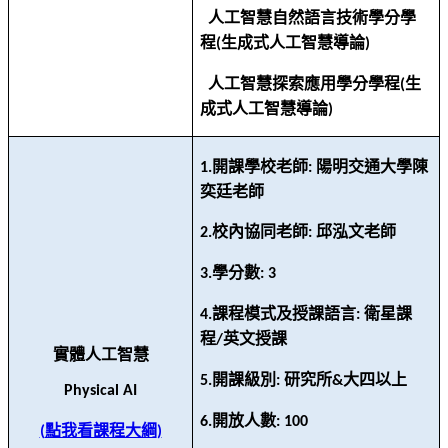
人工智慧自然語言技術學分學
程
生成式人工智慧導論
(
)
人工智慧探索應用學分學程
生
(
成式人工智慧導論
)
開課學校老師
陽明交通大學陳
1.
:
奕廷老師
校內協同老師
邱泓文老師
2.
:
學分數
3.
: 3
課程模式及授課語言
衛星課
4.
:
程
英文授課
/
實體人工智慧
開課級別
研究所
大四以上
5.
:
&
Physical AI
開放人數
6.
: 100
點我看課程大綱
(
)