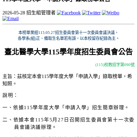
2026-05-28
招生組管理者
本榜單業經
115.05.27
招生委員會第十一次委員會議決議，
各學系
(
組
)
正、備取生名單若有誤，以本校留存紀錄為主。
臺北醫學大學
115
學年度招生委員會公告
(115)
校教招字第
090
號
主旨：茲核定本會
115
學年度大學「申請入學」錄取榜單，希
知照。
說明：
一、依據
115
學年度大學「申請入學」招生簡章辦理。
二、依據本會
115
年
5
月
27
日召開招生委員會第十一次委
員會議決議辦理。