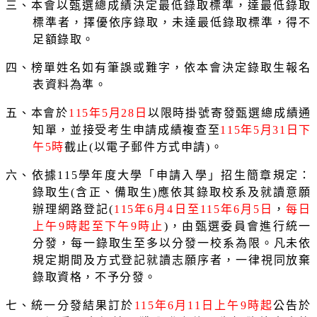
三、本會以甄選總成績決定最低錄取標準，達最低錄取
標準者，擇優依序錄取，未達最低錄取標準，得不
足額錄取。
四、榜單姓名如有筆誤或難字，依本會決定錄取生報名
表資料為準。
五、本會於
115
年
5
月
28
日
以限時掛號寄發甄選總成績通
知單，並接受考生申請成績複查至
115
年
5
月
31
日下
午
5
時
截止
(
以電子郵件方式申請
)
。
六、依據
115
學年度大學「申請入學」招生簡章規定：
錄取生
(
含正、備取生
)
應依其錄取校系及就讀意願
辦理網路登記
(
115
年
6
月
4
日至
115
年
6
月
5
日
，
每日
上午
9
時起至下午
9
時止
)
，由甄選委員會進行統一
分發，每一錄取生至多以分發一校系為限。凡未依
規定期間及方式登記就讀志願序者，一律視同放棄
錄取資格，不予分發。
七、統一分發結果訂於
115
年
6
月
11
日上午
9
時起
公告於