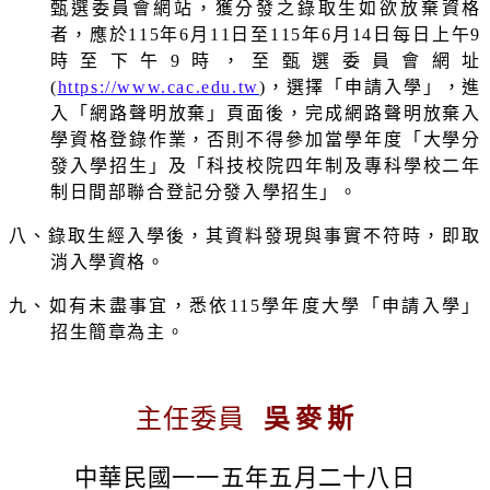
甄選委員會網站，獲分發之錄取生如欲放棄資格
者，應於
115
年
6
月
11
日至
115
年
6
月
14
日每日上午
9
時至下午
9
時，至甄選委員會網址
(
https://www.cac.edu.tw
)
，選擇「申請入學」，進
入「網路聲明放棄」頁面後，完成網路聲明放棄入
學資格登錄作業，否則不得參加當學年度「大學分
發入學招生」及「科技校院四年制及專科學校二年
制日間部聯合登記分發入學招生」。
八、錄取生經入學後，其資料發現與事實不符時，即取
消入學資格。
九、如有未盡事宜，悉依
115
學年度大學「申請入學」
招生簡章為主。
主任委員
吳
麥
斯
中華民國一一五年五月二十八日