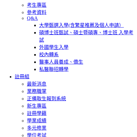
考生專區
參考資料
Q&A
大學甄選入學(含繁星推薦及個人申請）
碩博士班甄試、碩士暨碩專、博士班 入學考
試
外國學生入學
校內轉系
醫事人員養成、僑生
私醫聯招轉學
註冊組
最新消息
業務職掌
正備取生報到系統
新生專區
註冊學籍
學業成績
多元修業
學位考試