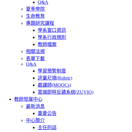
Q&A
夏季學院
生命教育
專題研究課程
學系窗口資訊
學系行政規則
教師檔案
相關法規
表單下載
Q&A
學習預警制度
評量尺規(Rubric)
磨課師(MOOCs)
雲端即時反饋系統(ZUVIO)
教師發展中心
最新消息
重要公告
中心簡介
主任的話