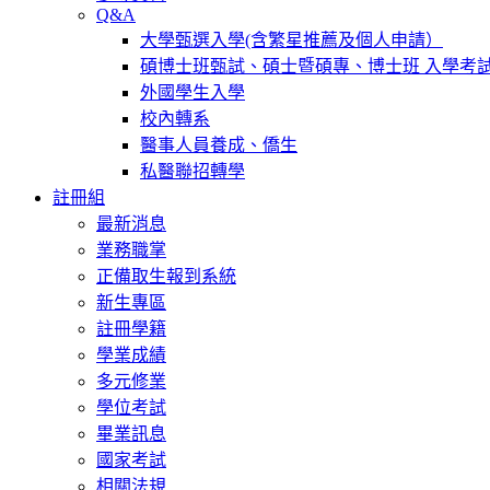
Q&A
大學甄選入學(含繁星推薦及個人申請）
碩博士班甄試、碩士暨碩專、博士班 入學考
外國學生入學
校內轉系
醫事人員養成、僑生
私醫聯招轉學
註冊組
最新消息
業務職掌
正備取生報到系統
新生專區
註冊學籍
學業成績
多元修業
學位考試
畢業訊息
國家考試
相關法規