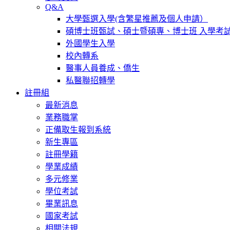
Q&A
大學甄選入學(含繁星推薦及個人申請）
碩博士班甄試、碩士暨碩專、博士班 入學考
外國學生入學
校內轉系
醫事人員養成、僑生
私醫聯招轉學
註冊組
最新消息
業務職掌
正備取生報到系統
新生專區
註冊學籍
學業成績
多元修業
學位考試
畢業訊息
國家考試
相關法規