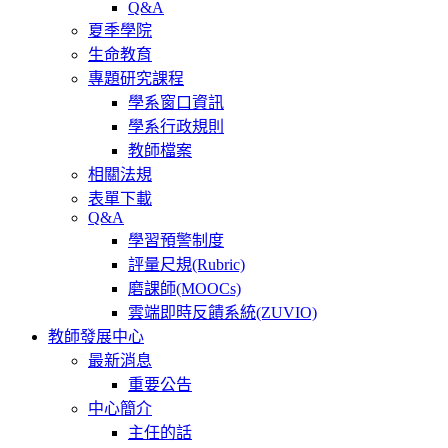
Q&A
夏季學院
生命教育
專題研究課程
學系窗口資訊
學系行政規則
教師檔案
相關法規
表單下載
Q&A
學習預警制度
評量尺規(Rubric)
磨課師(MOOCs)
雲端即時反饋系統(ZUVIO)
教師發展中心
最新消息
重要公告
中心簡介
主任的話