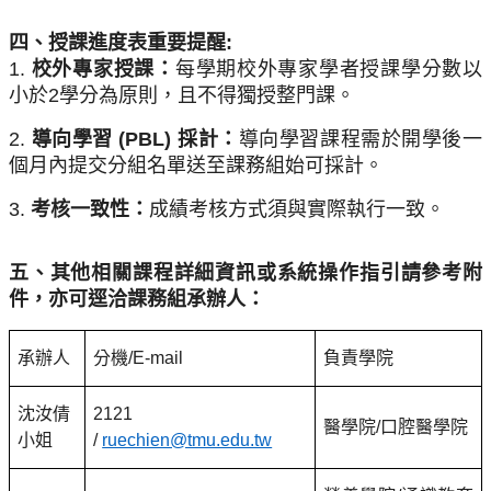
四、授課進度表重要提醒:
1.
校外專家授課：
每學期校外專家學者授課學分數以
小於2學分
為原則，且不得獨授整門課。
2.
導向學習 (PBL) 採計：
導向學習課程需於開學後一
個
月內提交分組名單送至課務組始可採計。
3.
考核一致性：
成績考核方式須與實際執行一致。
五、其他相關課程詳細資訊或系統操作指引請參考附
件，
亦可逕洽課務組承辦人：
承辦人
分機/E-mail
負責學院
沈汝倩
2121
醫學院/口腔醫學院
小姐
/
ruechien@tmu.edu.tw