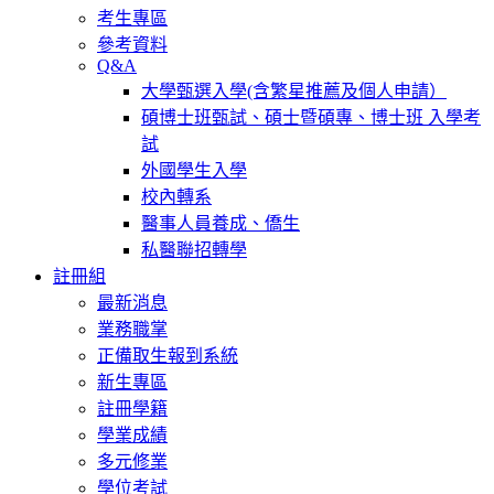
考生專區
參考資料
Q&A
大學甄選入學(含繁星推薦及個人申請）
碩博士班甄試、碩士暨碩專、博士班 入學考
試
外國學生入學
校內轉系
醫事人員養成、僑生
私醫聯招轉學
註冊組
最新消息
業務職掌
正備取生報到系統
新生專區
註冊學籍
學業成績
多元修業
學位考試