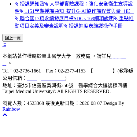
授課通知函
大學部實驗課程：強化安全衛生宣導說
明
1151學期授課通知_提升G-AI協作課程質與量（E）
聯合國17項永續發展目標SDGs 169細項說明
重點推
動項目定義及審查說明
授課進度表維護操作手冊
:::
本網站著作權屬於臺北醫學大學 教務處 ，請詳見
使用規
則
。
Tel：02-2736-1661 Fax：02-2377-4153 【
聯絡我們
】(教務處
公用信箱：
acad@tmu.edu.tw
)
地址：臺北市信義區吳興街250號 醫學綜合大樓後棟四樓
Taipei Medical University© All RIGHTS RESERVED.
瀏覽人數：4523368
最後更新日期：2026-08-07
Design By
Rainbow