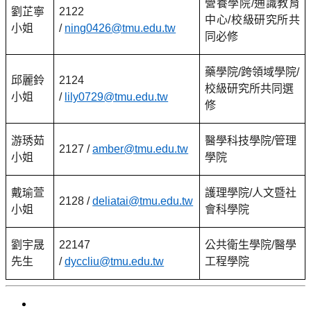
營養學院/通識教育
劉芷寧
2122
中心/校級研究所共
小姐
/
ning0426@tmu.edu.tw
同必修
藥學院/跨領域學院/
邱麗鈴
2124
校級研究所共同選
小姐
/
lily0729@tmu.edu.tw
修
游琇茹
醫學科技學院/管理
2127 /
amber@tmu.edu.tw
小姐
學院
戴瑜萱
護理學院/人文暨社
2128 /
deliatai@tmu.edu.tw
小姐
會科學院
劉宇晟
22147
公共衛生學院/醫學
先生
/
dyccliu@tmu.edu.tw
工程學院