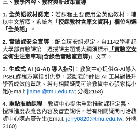
三、教學內容、教材與新政策宣導
1.
全英語教材認定：
若課程主要使用全英語教材，
輔
以中文解釋，系統內
「授課教材含原文資料」欄位勾選
「全英語」
。
2.
實驗課安全宣導
：配合環安組規定，自1142學期起
大學部
實驗課第一週授課主題或大綱須標示
「實驗室安
全衛生注意事項(含
綠色實驗室宣導)
」文字。
3.
生成式 AI (G-AI) 導入指引
：教資中心提供G-AI導入
PsBL課程
方案指引供參，鼓勵老師評估 AI 工具對提升
學習成效的幫助。
若有相關疑問可洽教資中心張家梅小
姐(Email:
jiame
i@tmu.edu.tw
;
分機2153)
4.
重點推動課程
：教資中心提供重點推動課程定義、
授課進度表應含內容及審查說明。
若有相關疑問可洽教
資中心陳志豪先生(Email:
jerry
0820@tmu.edu.tw
;
分機
2160)