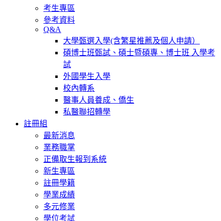
考生專區
參考資料
Q&A
大學甄選入學(含繁星推薦及個人申請）
碩博士班甄試、碩士暨碩專、博士班 入學考
試
外國學生入學
校內轉系
醫事人員養成、僑生
私醫聯招轉學
註冊組
最新消息
業務職掌
正備取生報到系統
新生專區
註冊學籍
學業成績
多元修業
學位考試