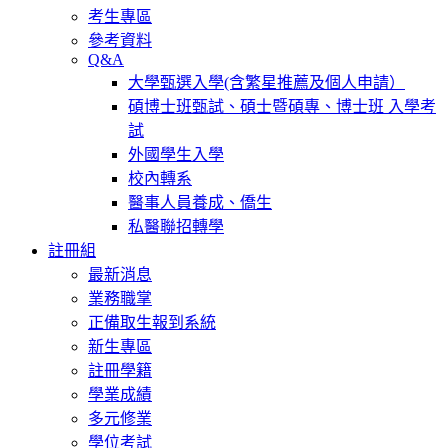
考生專區
參考資料
Q&A
大學甄選入學(含繁星推薦及個人申請）
碩博士班甄試、碩士暨碩專、博士班 入學考
試
外國學生入學
校內轉系
醫事人員養成、僑生
私醫聯招轉學
註冊組
最新消息
業務職掌
正備取生報到系統
新生專區
註冊學籍
學業成績
多元修業
學位考試