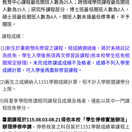
教育中心課程最低開班人數為
25
人；跨領域學院課程最低開班
人數為
15
人；研究所課程部分，博士班最低開班人數為
2
人，
碩士班最低開班人數為
4
人。開班人數未達最低標準者，不予
。
開班
.
課程成績：
(1)
新生於暑期預先修習之課程，經成績通過後，將於系統註記
為抵免，學生入學後無須再次修習該課程
(
依本校學生抵免相
。
未完成修課或成績不及格者，成績不列入學業
關規定辦理
)
成績計算，可入學後再重新修習課程。
2)
舊生之成績納入1151學期成績計算，但不計入學期選課學分
上限。
3)
與夏季學院修讀相同課程且成績及格者，僅能以其中一門課
程抵免學分。
.
暑期課程於115.08.03-08.21得依本校「學生停修實施辦法」
辦理停修申請
，停修核准之科目皆於1151學期成績單課程上