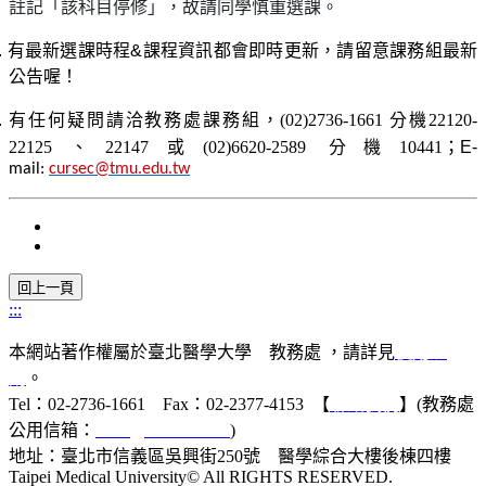
註記「該科目停修」，故請同學慎重選課。
.
有最新選課時程&課程資訊都會即時更新，請留意課務組最新
公告喔！
.
有任何疑問請洽教務處課務組，
(02)2736-1661 分機22120-
22125、22147或(02)6620-2589 分機10441
；E-
mail:
cursec@tmu.edu.tw
:::
本網站著作權屬於臺北醫學大學 教務處 ，請詳見
使用規
則
。
Tel：02-2736-1661 Fax：02-2377-4153 【
聯絡我們
】(教務處
公用信箱：
acad@tmu.edu.tw
)
地址：臺北市信義區吳興街250號 醫學綜合大樓後棟四樓
Taipei Medical University© All RIGHTS RESERVED.