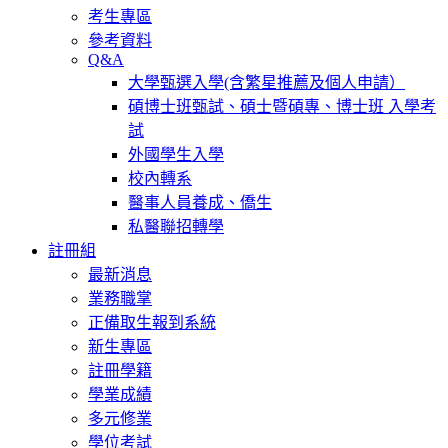
考生專區
參考資料
Q&A
大學甄選入學(含繁星推薦及個人申請）
碩博士班甄試、碩士暨碩專、博士班 入學考
試
外國學生入學
校內轉系
醫事人員養成、僑生
私醫聯招轉學
註冊組
最新消息
業務職掌
正備取生報到系統
新生專區
註冊學籍
學業成績
多元修業
學位考試