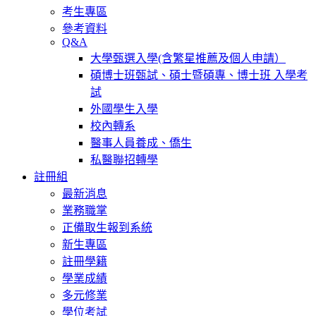
考生專區
參考資料
Q&A
大學甄選入學(含繁星推薦及個人申請）
碩博士班甄試、碩士暨碩專、博士班 入學考
試
外國學生入學
校內轉系
醫事人員養成、僑生
私醫聯招轉學
註冊組
最新消息
業務職掌
正備取生報到系統
新生專區
註冊學籍
學業成績
多元修業
學位考試