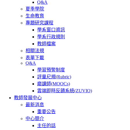
Q&A
夏季學院
生命教育
專題研究課程
學系窗口資訊
學系行政規則
教師檔案
相關法規
表單下載
Q&A
學習預警制度
評量尺規(Rubric)
磨課師(MOOCs)
雲端即時反饋系統(ZUVIO)
教師發展中心
最新消息
重要公告
中心簡介
主任的話