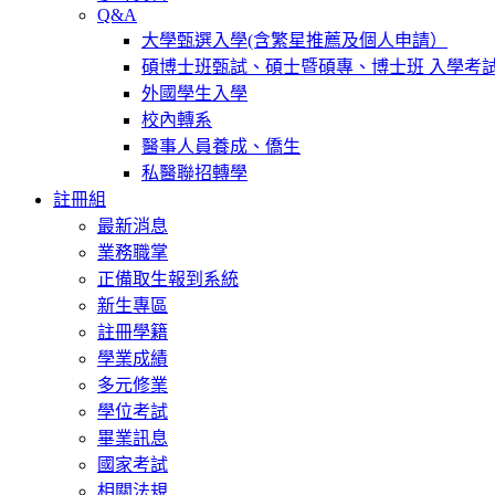
Q&A
大學甄選入學(含繁星推薦及個人申請）
碩博士班甄試、碩士暨碩專、博士班 入學考
外國學生入學
校內轉系
醫事人員養成、僑生
私醫聯招轉學
註冊組
最新消息
業務職掌
正備取生報到系統
新生專區
註冊學籍
學業成績
多元修業
學位考試
畢業訊息
國家考試
相關法規