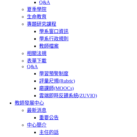
Q&A
夏季學院
生命教育
專題研究課程
學系窗口資訊
學系行政規則
教師檔案
相關法規
表單下載
Q&A
學習預警制度
評量尺規(Rubric)
磨課師(MOOCs)
雲端即時反饋系統(ZUVIO)
教師發展中心
最新消息
重要公告
中心簡介
主任的話