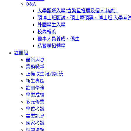
Q&A
大學甄選入學(含繁星推薦及個人申請）
碩博士班甄試、碩士暨碩專、博士班 入學考
外國學生入學
校內轉系
醫事人員養成、僑生
私醫聯招轉學
註冊組
最新消息
業務職掌
正備取生報到系統
新生專區
註冊學籍
學業成績
多元修業
學位考試
畢業訊息
國家考試
相關法規