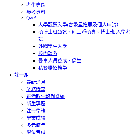
考生專區
參考資料
Q&A
大學甄選入學(含繁星推薦及個人申請）
碩博士班甄試、碩士暨碩專、博士班 入學考
試
外國學生入學
校內轉系
醫事人員養成、僑生
私醫聯招轉學
註冊組
最新消息
業務職掌
正備取生報到系統
新生專區
註冊學籍
學業成績
多元修業
學位考試