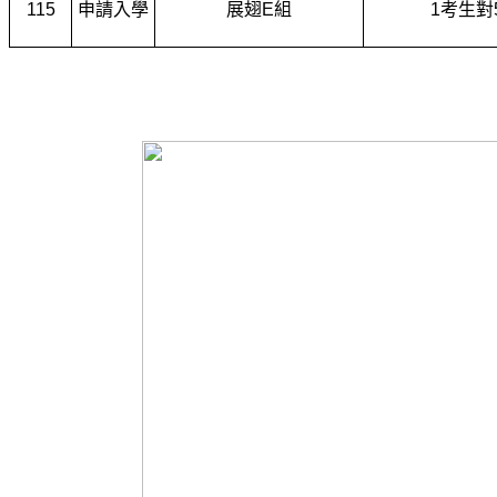
115
申請入學
展翅E組
1
考生對