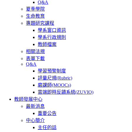
Q&A
夏季學院
生命教育
專題研究課程
學系窗口資訊
學系行政規則
教師檔案
相關法規
表單下載
Q&A
學習預警制度
評量尺規(Rubric)
磨課師(MOOCs)
雲端即時反饋系統(ZUVIO)
教師發展中心
最新消息
重要公告
中心簡介
主任的話