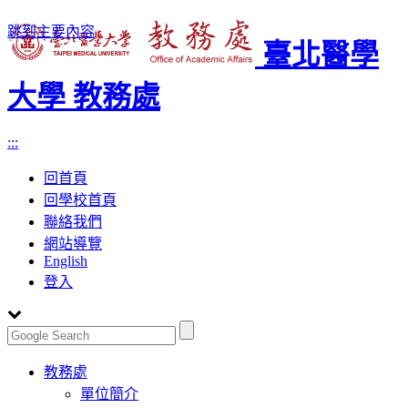
跳到主要內容
臺北醫學
大學 教務處
:::
回首頁
回學校首頁
聯絡我們
網站導覽
English
登入
Toggle
教務處
navigation
單位簡介