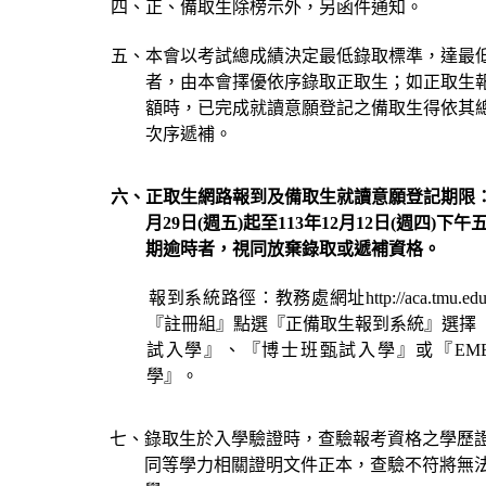
四、正、備取生除榜示外，另函件通知。
五、本會以考試總成績決定最低錄取標準，達最低
者，由本會擇優依序錄取正取生；如正取生
額時，已完成就讀意願登記之備取生得依其
次序遞補。
六、正取生網路報到及備取生就讀意願登記期限
月
29
日
(
週五
)
起至
113
年
12
月
12
日
(
週四
)
下午
期逾時者，視同放棄錄取或遞補資格。
報到系統路徑：教務處網址
http://aca.tmu.ed
『註冊組』點選『正備取生報到系統』選擇
試入學』、『博士班甄試入學』或『
EM
學』。
七、錄取生於入學驗證時，查驗報考資格之學歷
同等學力相關證明文件正本，查驗不符將無