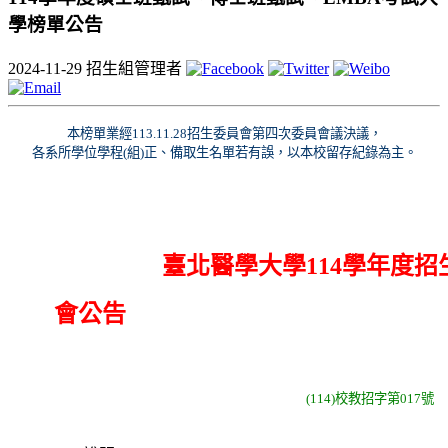
學榜單公告
2024-11-29
招生組管理者
本榜單業經
113.11.28
招生委員會第四次委員會議決議，
各系所學位學程
(
組
)
正、備取生名單若有誤，以本校留存紀錄為主。
臺北醫學大學
114
學年度招
會公告
(114)
校教招字第
017
號