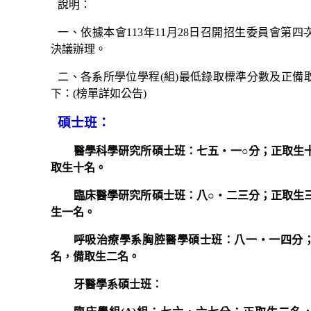
說明：
一、依據本會
113
年
11
月
28
日召開招生委員會第四
決議辦理。
二、各系所學位學程
(
組
)
最低錄取標準分數及正備
下：
(
榜單詳如公告
)
碩士班：
醫學科學研究所碩士班：七五‧一○分；正取生
取生十名。
臨床醫學研究所碩士班：八○‧二三分；正取生
生一名。
呼吸治療學系胸腔醫學碩士班：八一‧一四分
名，備取生二名。
牙醫學系碩士班：