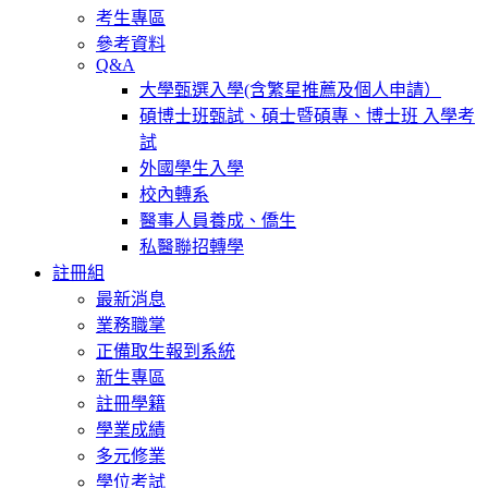
考生專區
參考資料
Q&A
大學甄選入學(含繁星推薦及個人申請）
碩博士班甄試、碩士暨碩專、博士班 入學考
試
外國學生入學
校內轉系
醫事人員養成、僑生
私醫聯招轉學
註冊組
最新消息
業務職掌
正備取生報到系統
新生專區
註冊學籍
學業成績
多元修業
學位考試