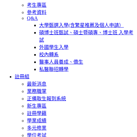
考生專區
參考資料
Q&A
大學甄選入學(含繁星推薦及個人申請）
碩博士班甄試、碩士暨碩專、博士班 入學考
試
外國學生入學
校內轉系
醫事人員養成、僑生
私醫聯招轉學
註冊組
最新消息
業務職掌
正備取生報到系統
新生專區
註冊學籍
學業成績
多元修業
學位考試