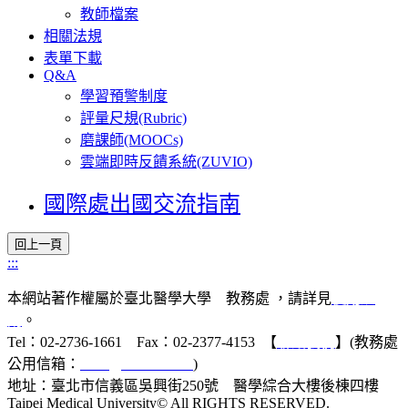
教師檔案
相關法規
表單下載
Q&A
學習預警制度
評量尺規(Rubric)
磨課師(MOOCs)
雲端即時反饋系統(ZUVIO)
國際處出國交流指南
:::
本網站著作權屬於臺北醫學大學 教務處 ，請詳見
使用規
則
。
Tel：02-2736-1661 Fax：02-2377-4153 【
聯絡我們
】(教務處
公用信箱：
acad@tmu.edu.tw
)
地址：臺北市信義區吳興街250號 醫學綜合大樓後棟四樓
Taipei Medical University© All RIGHTS RESERVED.