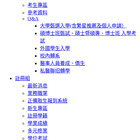
考生專區
參考資料
Q&A
大學甄選入學(含繁星推薦及個人申請）
碩博士班甄試、碩士暨碩專、博士班 入學考
試
外國學生入學
校內轉系
醫事人員養成、僑生
私醫聯招轉學
註冊組
最新消息
業務職掌
正備取生報到系統
新生專區
註冊學籍
學業成績
多元修業
學位考試