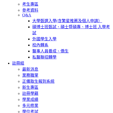
考生專區
參考資料
Q&A
大學甄選入學(含繁星推薦及個人申請）
碩博士班甄試、碩士暨碩專、博士班 入學考
試
外國學生入學
校內轉系
醫事人員養成、僑生
私醫聯招轉學
註冊組
最新消息
業務職掌
正備取生報到系統
新生專區
註冊學籍
學業成績
多元修業
學位考試