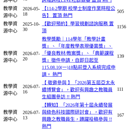
源中心
跨域跨校LINE社群競賽
置頂
熱門
教學資
【114-2學期 校學士制度作業時程公
2026-05-
505
18
源中心
告】
置頂
熱門
教學資
【歡迎預約】學習規劃諮詢服務
置
2025-10-
1156
30
源中心
頂
教學獎勵｜114學年「教學計畫
獎」、「年度教學表現優異獎」、
教學資
「優良教材/教案獎」、「典範課程
2026-07-
139
20
源中心
獎」徵件申請，自即日起至
115.08.10(一)18點前登入系統完成申
請。
熱門
【 敬邀參與 】「2026第五屆亞太永
教學資
2026-07-
111
續博覽會」，歡迎有興趣之教職員
16
源中心
生組團參訪 !!
熱門
【轉知】「2026年第十屆永續發展
教學資
與綠色科技國際研討會」，歡迎有
2026-07-
167
13
源中心
興趣之教職員生，踴躍投稿參與 !!
熱門