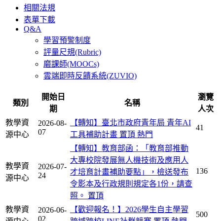
相關法規
表單下載
Q&A
學習預警制度
評量尺規(Rubric)
磨課師(MOOCs)
雲端即時反饋系統(ZUVIO)
開始日
瀏覽
類別
名稱
期
人次
教學資
【轉知】臺北市政府青年局 青年AI
2026-08-
41
07
源中心
工具補助計畫
置頂
熱門
【轉知】教育部函：「教育部推動
大專校院發展無人機技術及應用人
教學資
2026-07-
136
才培育計畫補助要點」，檢送發布
24
源中心
令影本及行政規則規定各1份，請查
照。
置頂
教學資
【歡迎報名！】2026學生自主學習
2026-06-
500
02