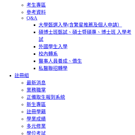
考生專區
參考資料
Q&A
大學甄選入學(含繁星推薦及個人申請）
碩博士班甄試、碩士暨碩專、博士班 入學考
試
外國學生入學
校內轉系
醫事人員養成、僑生
私醫聯招轉學
註冊組
最新消息
業務職掌
正備取生報到系統
新生專區
註冊學籍
學業成績
多元修業
學位考試