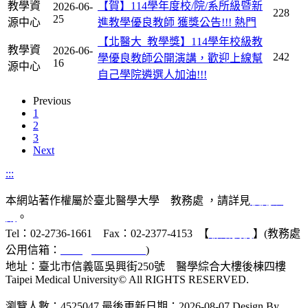
教學資
【賀】114學年度校/院/系所級暨新
2026-06-
228
25
源中心
進教學優良教師 獲獎公告!!!
熱門
【北醫大_教學獎】114學年校級教
教學資
2026-06-
242
學優良教師公開演講，歡迎上線幫
16
源中心
自己學院遴選人加油!!!
Previous
1
2
3
Next
:::
本網站著作權屬於臺北醫學大學 教務處 ，請詳見
使用規
則
。
Tel：02-2736-1661 Fax：02-2377-4153 【
聯絡我們
】(教務處
公用信箱：
acad@tmu.edu.tw
)
地址：臺北市信義區吳興街250號 醫學綜合大樓後棟四樓
Taipei Medical University© All RIGHTS RESERVED.
瀏覽人數：4525047
最後更新日期：2026-08-07
Design By