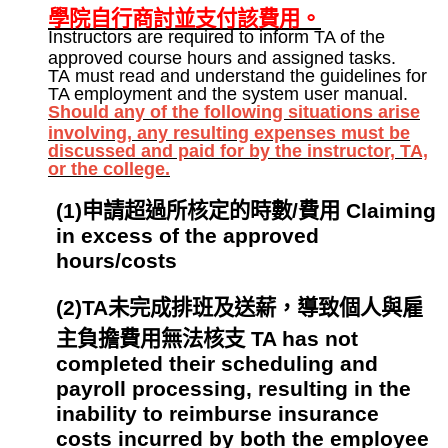
學院自行商討並支付該費用。
Instructors are required to inform TA of the
approved course hours and assigned tasks.
TA must read and understand the guidelines for
TA employment and the system user manual.
Should any of the following situations arise
involving, any resulting expenses must be
discussed and paid for by the instructor, TA,
or the college.
(1)
申請超過所核定的時數/費用 Claiming
in excess of the approved
hours/costs
(2)
TA未完成排班及送薪，導致個人與雇
主負擔費用無法核支 TA has not
completed their scheduling and
payroll processing, resulting in the
inability to reimburse insurance
costs incurred by both the employee