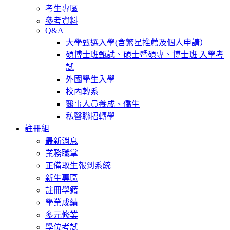
考生專區
參考資料
Q&A
大學甄選入學(含繁星推薦及個人申請）
碩博士班甄試、碩士暨碩專、博士班 入學考
試
外國學生入學
校內轉系
醫事人員養成、僑生
私醫聯招轉學
註冊組
最新消息
業務職掌
正備取生報到系統
新生專區
註冊學籍
學業成績
多元修業
學位考試