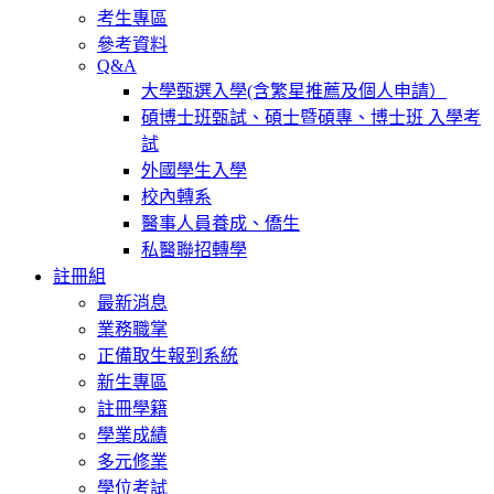
考生專區
參考資料
Q&A
大學甄選入學(含繁星推薦及個人申請）
碩博士班甄試、碩士暨碩專、博士班 入學考
試
外國學生入學
校內轉系
醫事人員養成、僑生
私醫聯招轉學
註冊組
最新消息
業務職掌
正備取生報到系統
新生專區
註冊學籍
學業成績
多元修業
學位考試