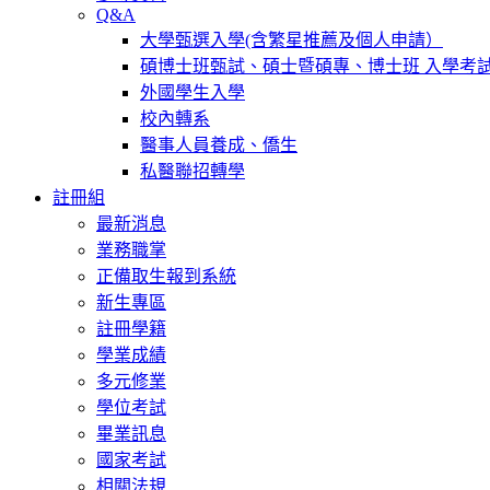
Q&A
大學甄選入學(含繁星推薦及個人申請）
碩博士班甄試、碩士暨碩專、博士班 入學考
外國學生入學
校內轉系
醫事人員養成、僑生
私醫聯招轉學
註冊組
最新消息
業務職掌
正備取生報到系統
新生專區
註冊學籍
學業成績
多元修業
學位考試
畢業訊息
國家考試
相關法規