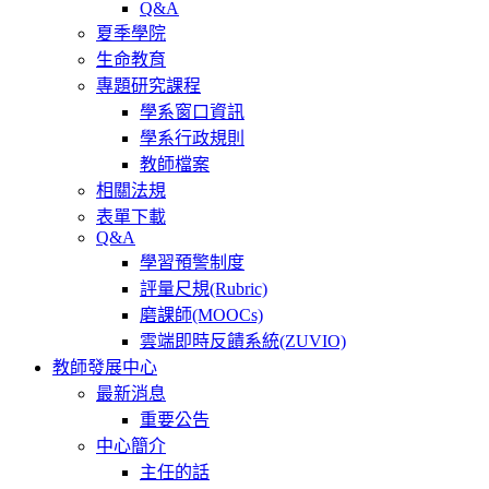
Q&A
夏季學院
生命教育
專題研究課程
學系窗口資訊
學系行政規則
教師檔案
相關法規
表單下載
Q&A
學習預警制度
評量尺規(Rubric)
磨課師(MOOCs)
雲端即時反饋系統(ZUVIO)
教師發展中心
最新消息
重要公告
中心簡介
主任的話