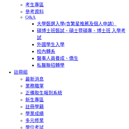
考生專區
參考資料
Q&A
大學甄選入學(含繁星推薦及個人申請）
碩博士班甄試、碩士暨碩專、博士班 入學考
試
外國學生入學
校內轉系
醫事人員養成、僑生
私醫聯招轉學
註冊組
最新消息
業務職掌
正備取生報到系統
新生專區
註冊學籍
學業成績
多元修業
學位考試