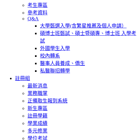
考生專區
參考資料
Q&A
大學甄選入學(含繁星推薦及個人申請）
碩博士班甄試、碩士暨碩專、博士班 入學考
試
外國學生入學
校內轉系
醫事人員養成、僑生
私醫聯招轉學
註冊組
最新消息
業務職掌
正備取生報到系統
新生專區
註冊學籍
學業成績
多元修業
學位考試