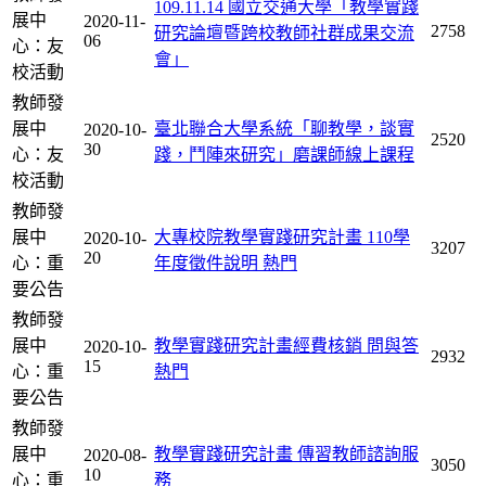
109.11.14 國立交通大學「教學實踐
展中
2020-11-
2758
研究論壇暨跨校教師社群成果交流
06
心：友
會」
校活動
教師發
展中
臺北聯合大學系統「聊教學，談實
2020-10-
2520
30
心：友
踐，鬥陣來研究」磨課師線上課程
校活動
教師發
展中
大專校院教學實踐研究計畫 110學
2020-10-
3207
20
心：重
年度徵件說明
熱門
要公告
教師發
展中
教學實踐研究計畫經費核銷 問與答
2020-10-
2932
15
心：重
熱門
要公告
教師發
展中
教學實踐研究計畫 傳習教師諮詢服
2020-08-
3050
10
心：重
務