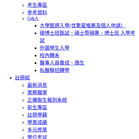
考生專區
參考資料
Q&A
大學甄選入學(含繁星推薦及個人申請）
碩博士班甄試、碩士暨碩專、博士班 入學考
試
外國學生入學
校內轉系
醫事人員養成、僑生
私醫聯招轉學
註冊組
最新消息
業務職掌
正備取生報到系統
新生專區
註冊學籍
學業成績
多元修業
學位考試