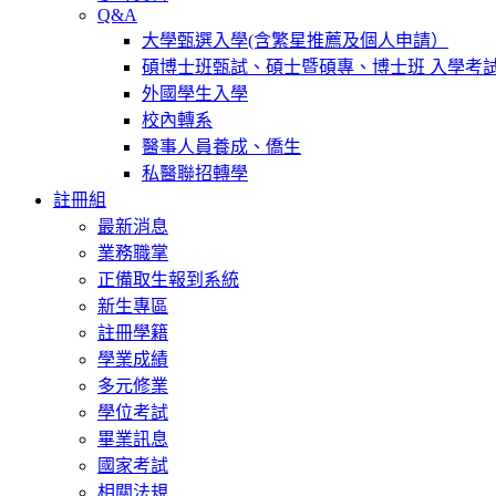
Q&A
大學甄選入學(含繁星推薦及個人申請）
碩博士班甄試、碩士暨碩專、博士班 入學考
外國學生入學
校內轉系
醫事人員養成、僑生
私醫聯招轉學
註冊組
最新消息
業務職掌
正備取生報到系統
新生專區
註冊學籍
學業成績
多元修業
學位考試
畢業訊息
國家考試
相關法規