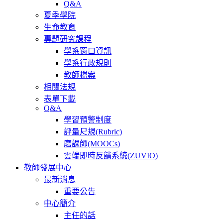
Q&A
夏季學院
生命教育
專題研究課程
學系窗口資訊
學系行政規則
教師檔案
相關法規
表單下載
Q&A
學習預警制度
評量尺規(Rubric)
磨課師(MOOCs)
雲端即時反饋系統(ZUVIO)
教師發展中心
最新消息
重要公告
中心簡介
主任的話