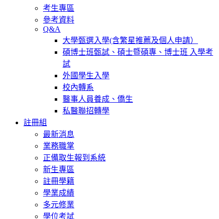
考生專區
參考資料
Q&A
大學甄選入學(含繁星推薦及個人申請）
碩博士班甄試、碩士暨碩專、博士班 入學考
試
外國學生入學
校內轉系
醫事人員養成、僑生
私醫聯招轉學
註冊組
最新消息
業務職掌
正備取生報到系統
新生專區
註冊學籍
學業成績
多元修業
學位考試