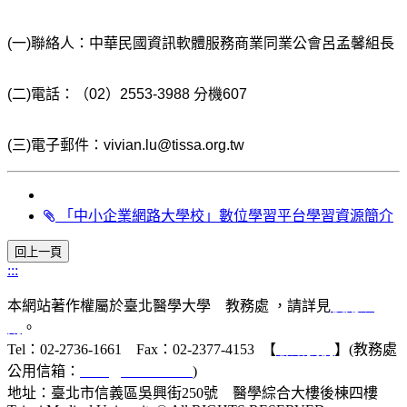
(
一
)
聯絡人：中華民國資訊軟體服務商業同業公會呂孟馨組長
(
二
)
電話：（
02
）
2553-3988
分機
607
(
三
)
電子郵件：
vivian.lu@tissa.org.tw
「中小企業網路大學校」數位學習平台學習資源簡介
:::
本網站著作權屬於臺北醫學大學 教務處 ，請詳見
使用規
則
。
Tel：02-2736-1661 Fax：02-2377-4153 【
聯絡我們
】(教務處
公用信箱：
acad@tmu.edu.tw
)
地址：臺北市信義區吳興街250號 醫學綜合大樓後棟四樓