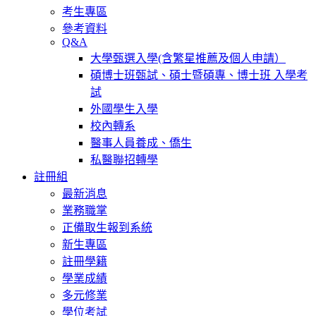
考生專區
參考資料
Q&A
大學甄選入學(含繁星推薦及個人申請）
碩博士班甄試、碩士暨碩專、博士班 入學考
試
外國學生入學
校內轉系
醫事人員養成、僑生
私醫聯招轉學
註冊組
最新消息
業務職掌
正備取生報到系統
新生專區
註冊學籍
學業成績
多元修業
學位考試