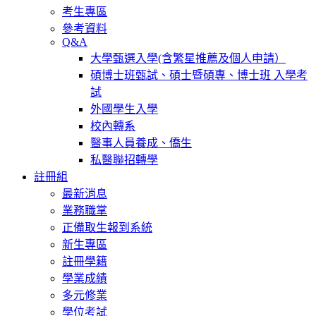
考生專區
參考資料
Q&A
大學甄選入學(含繁星推薦及個人申請）
碩博士班甄試、碩士暨碩專、博士班 入學考
試
外國學生入學
校內轉系
醫事人員養成、僑生
私醫聯招轉學
註冊組
最新消息
業務職掌
正備取生報到系統
新生專區
註冊學籍
學業成績
多元修業
學位考試