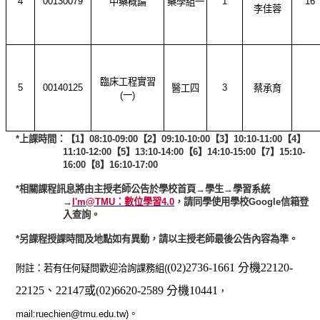
4
00130079
1
16
中藥概論
藥學組一
李佳蓉
臨床工程實習
5
00140125
3
醫工四
蔡承育
(一)
*
上課時間：【1】08:10-09:00【2】09:10-10:00【3】10:10-11:00【4】
11:10-12:00【5】13:10-14:00【6】14:10-15:00
【7】15:10-
16:00【8】16:10-17:00
*
相關課程訊息將由主授老師公告於學校首頁→學生→學習系統
→
I'm@TMU：數位學習4.0
，請同學使用學校Google信箱登
入查詢。
*另課程授課時間及地點如有異動，請以主授老師最後公告內容為準。
(02)2736-1661 分機22120-
附註：若有任何疑問歡迎洽詢課務組(
22125、22147或(02)6620-2589 分機10441
，
mail:ruechien
@tmu.edu.tw
)。