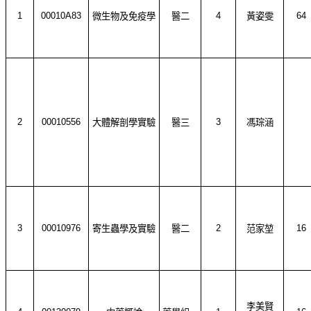
1
00010A83
4
64
微生物及免疫學
醫二
黃姿雯
2
00010556
3
大體解剖學實驗
醫三
馮琮涵
3
00010976
2
16
寄生蟲學及實驗
醫二
范家堃
李美賢