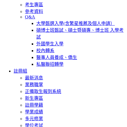
考生專區
參考資料
Q&A
大學甄選入學(含繁星推薦及個人申請）
碩博士班甄試、碩士暨碩專、博士班 入學考
試
外國學生入學
校內轉系
醫事人員養成、僑生
私醫聯招轉學
註冊組
最新消息
業務職掌
正備取生報到系統
新生專區
註冊學籍
學業成績
多元修業
學位考試