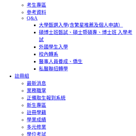
考生專區
參考資料
Q&A
大學甄選入學(含繁星推薦及個人申請）
碩博士班甄試、碩士暨碩專、博士班 入學考
試
外國學生入學
校內轉系
醫事人員養成、僑生
私醫聯招轉學
註冊組
最新消息
業務職掌
正備取生報到系統
新生專區
註冊學籍
學業成績
多元修業
學位考試