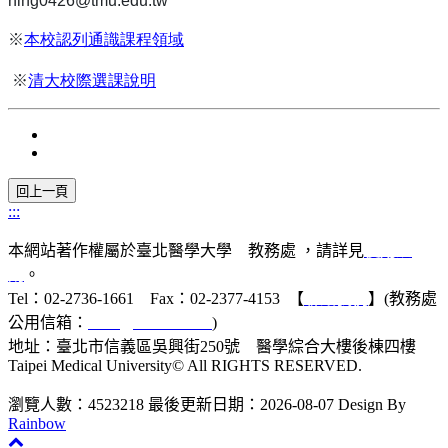
ning0426@tmu.edu.tw
※
本校認列通識課程領域
※
清大校際選課說明
:::
本網站著作權屬於臺北醫學大學 教務處 ，請詳見
使用規
則
。
Tel：02-2736-1661 Fax：02-2377-4153 【
聯絡我們
】(教務處
公用信箱：
acad@tmu.edu.tw
)
地址：臺北市信義區吳興街250號 醫學綜合大樓後棟四樓
Taipei Medical University© All RIGHTS RESERVED.
瀏覽人數：4523218
最後更新日期：2026-08-07
Design By
Rainbow