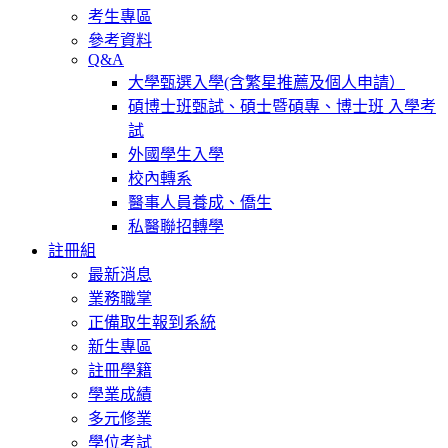
考生專區
參考資料
Q&A
大學甄選入學(含繁星推薦及個人申請）
碩博士班甄試、碩士暨碩專、博士班 入學考
試
外國學生入學
校內轉系
醫事人員養成、僑生
私醫聯招轉學
註冊組
最新消息
業務職掌
正備取生報到系統
新生專區
註冊學籍
學業成績
多元修業
學位考試