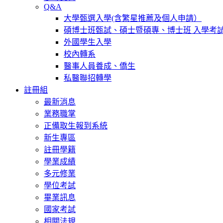
Q&A
大學甄選入學(含繁星推薦及個人申請）
碩博士班甄試、碩士暨碩專、博士班 入學考
外國學生入學
校內轉系
醫事人員養成、僑生
私醫聯招轉學
註冊組
最新消息
業務職掌
正備取生報到系統
新生專區
註冊學籍
學業成績
多元修業
學位考試
畢業訊息
國家考試
相關法規