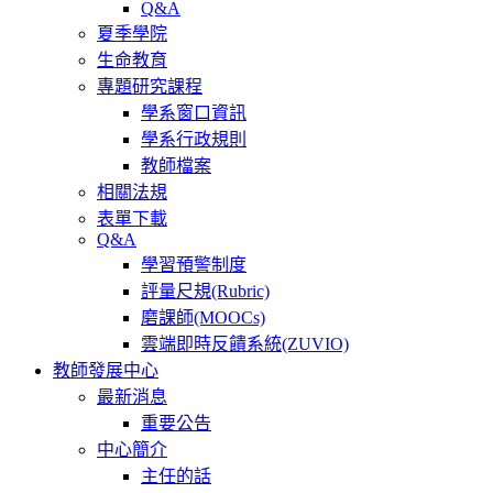
Q&A
夏季學院
生命教育
專題研究課程
學系窗口資訊
學系行政規則
教師檔案
相關法規
表單下載
Q&A
學習預警制度
評量尺規(Rubric)
磨課師(MOOCs)
雲端即時反饋系統(ZUVIO)
教師發展中心
最新消息
重要公告
中心簡介
主任的話