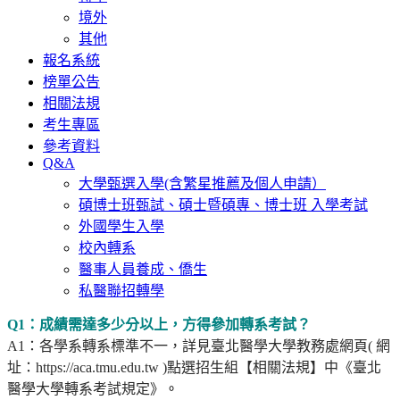
境外
其他
報名系統
榜單公告
相關法規
考生專區
參考資料
Q&A
大學甄選入學(含繁星推薦及個人申請）
碩博士班甄試、碩士暨碩專、博士班 入學考試
外國學生入學
校內轉系
醫事人員養成、僑生
私醫聯招轉學
Q1
：成績需達多少分以上，方得參加轉系考試？
A1
：各學系轉系標準不一，
詳見臺北醫學大學教務處網頁( 網
址：https://aca.tmu.edu.tw )點選招生組【相關法規】中《臺北
醫學大學轉系考試規定》
。