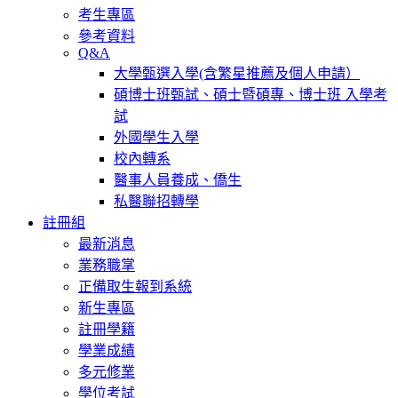
考生專區
參考資料
Q&A
大學甄選入學(含繁星推薦及個人申請）
碩博士班甄試、碩士暨碩專、博士班 入學考
試
外國學生入學
校內轉系
醫事人員養成、僑生
私醫聯招轉學
註冊組
最新消息
業務職掌
正備取生報到系統
新生專區
註冊學籍
學業成績
多元修業
學位考試