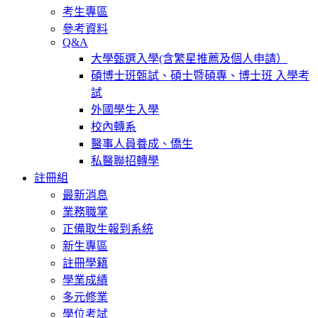
考生專區
參考資料
Q&A
大學甄選入學(含繁星推薦及個人申請）
碩博士班甄試、碩士暨碩專、博士班 入學考
試
外國學生入學
校內轉系
醫事人員養成、僑生
私醫聯招轉學
註冊組
最新消息
業務職掌
正備取生報到系統
新生專區
註冊學籍
學業成績
多元修業
學位考試